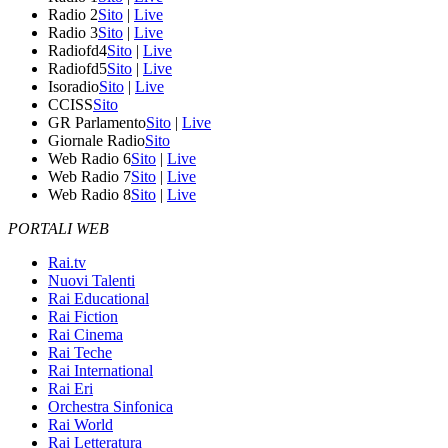
Radio 2
Sito
|
Live
Radio 3
Sito
|
Live
Radiofd4
Sito
|
Live
Radiofd5
Sito
|
Live
Isoradio
Sito
|
Live
CCISS
Sito
GR Parlamento
Sito
|
Live
Giornale Radio
Sito
Web Radio 6
Sito
|
Live
Web Radio 7
Sito
|
Live
Web Radio 8
Sito
|
Live
PORTALI WEB
Rai.tv
Nuovi Talenti
Rai Educational
Rai Fiction
Rai Cinema
Rai Teche
Rai International
Rai Eri
Orchestra Sinfonica
Rai World
Rai Letteratura