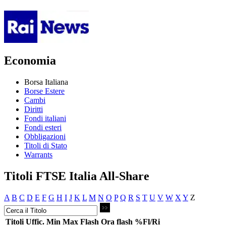
Economia
Borsa Italiana
Borse Estere
Cambi
Diritti
Fondi italiani
Fondi esteri
Obbligazioni
Titoli di Stato
Warrants
Titoli FTSE Italia All-Share
A
B
C
D
E
F
G
H
I
J
K
L
M
N
O
P
Q
R
S
T
U
V
W
X
Y
Z
Titoli
Uffic.
Min
Max
Flash
Ora flash
%Fl/Ri