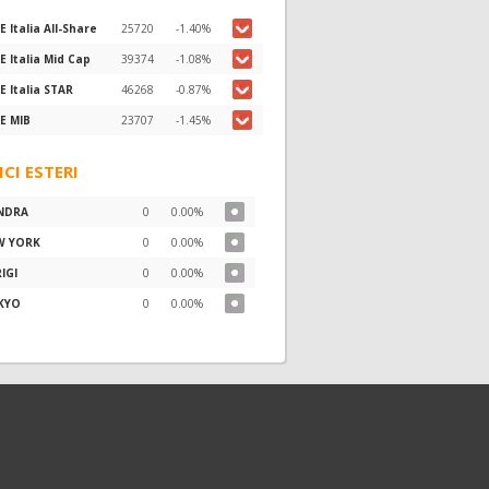
E Italia All-Share
25720
-1.40%
E Italia Mid Cap
39374
-1.08%
E Italia STAR
46268
-0.87%
E MIB
23707
-1.45%
ICI ESTERI
NDRA
0
0.00%
W YORK
0
0.00%
IGI
0
0.00%
KYO
0
0.00%