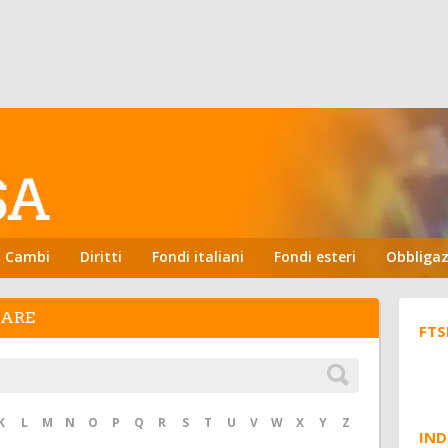
Cambi
Diritti
Fondi italiani
Fondi esteri
Obbligaz
HARE
FTS
K
L
M
N
O
P
Q
R
S
T
U
V
W
X
Y
Z
IND