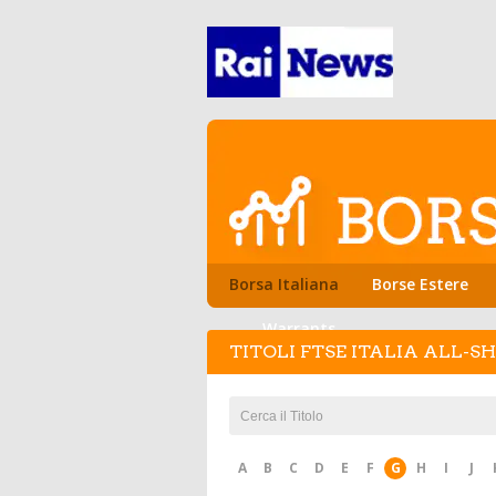
Borsa Italiana
Borse Estere
Warrants
TITOLI FTSE ITALIA ALL-S
A
B
C
D
E
F
G
H
I
J