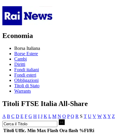
Economia
Borsa Italiana
Borse Estere
Cambi
Diritti
Fondi italiani
Fondi esteri
Obbligazioni
Titoli di Stato
Warrants
Titoli FTSE Italia All-Share
A
B
C
D
E
F
G
H
I
J
K
L
M
N
O
P
Q
R
S
T
U
V
W
X
Y
Z
Titoli
Uffic.
Min
Max
Flash
Ora flash
%Fl/Ri