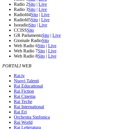
Radio 2
Sito
|
Live
Radio 3
Sito
|
Live
Radiofd4
Sito
|
Live
Radiofd5
Sito
|
Live
Isoradio
Sito
|
Live
CCISS
Sito
GR Parlamento
Sito
|
Live
Giornale Radio
Sito
Web Radio 6
Sito
|
Live
Web Radio 7
Sito
|
Live
Web Radio 8
Sito
|
Live
PORTALI WEB
Rai.tv
Nuovi Talenti
Rai Educational
Rai Fiction
Rai Cinema
Rai Teche
Rai International
Rai Eri
Orchestra Sinfonica
Rai World
Rai Letteratura