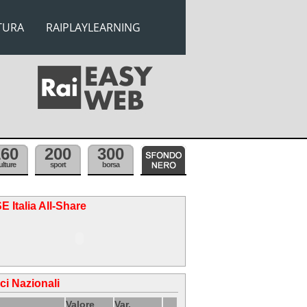
TURA
RAIPLAYLEARNING
160
200
300
ulture
sport
borsa
E Italia All-Share
ici Nazionali
Valore
Var.