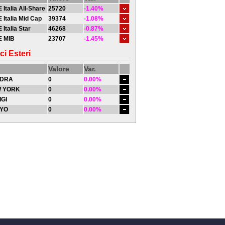
 Italia All-Share
25720
-1.40%
 Italia Mid Cap
39374
-1.08%
 Italia Star
46268
-0.87%
E MIB
23707
-1.45%
ci Esteri
Valore
Var.
DRA
0
0.00%
 YORK
0
0.00%
IGI
0
0.00%
YO
0
0.00%