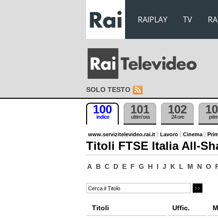
RAIPLAY
TV
RA
SOLO TESTO
100
101
102
10
indice
ultim'ora
24 ore
pri
www.servizitelevideo.rai.it
Lavoro
Cinema
Prim
Titoli FTSE Italia All-Sh
A
B
C
D
E
F
G
H
I
J
K
L
M
N
O
Titoli
Uffic.
M