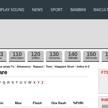
IPLAY SOUND
NEWS
SPORT
BAMBINI
RAICUL
3
110
120
130
140
150
ma
primo piano
politica
economia
dall'itallia
dal mondo
c
a serata Tv
Almanacco
Ragazzi
Treni
Viaggiare Sicuri
Indice A-Z
are
FTS
P
Q
R
S
T
U
V
W
X
Y
Z
Ind
in
Max
Flash
Ora flash
%Fl/Ri