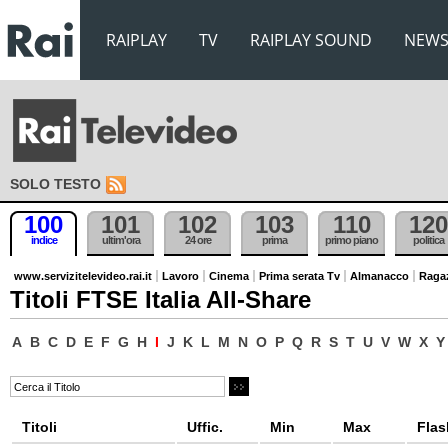
RAIPLAY
TV
RAIPLAY SOUND
NEW
SOLO TESTO
100
101
102
103
110
120
indice
ultim'ora
24 ore
prima
primo piano
politica
www.servizitelevideo.rai.it
Lavoro
Cinema
Prima serata Tv
Almanacco
Raga
Titoli FTSE Italia All-Share
A
B
C
D
E
F
G
H
I
J
K
L
M
N
O
P
Q
R
S
T
U
V
W
X
Y
Titoli
Uffic.
Min
Max
Flas