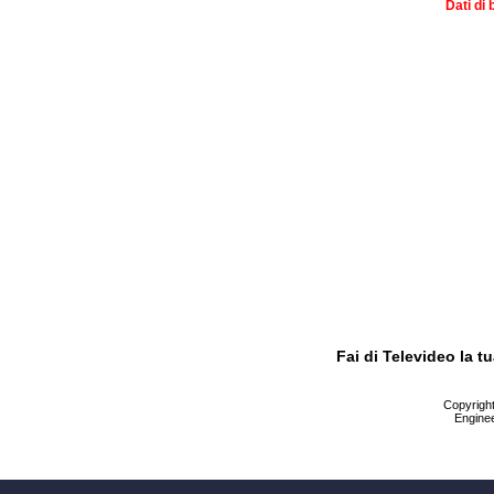
Dati di 
Fai di Televideo la 
Copyright 
Enginee