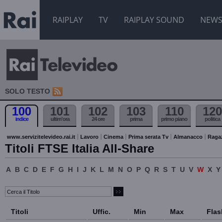
RAIPLAY
TV
RAIPLAY SOUND
NEW
SOLO TESTO
100
101
102
103
110
120
indice
ultim'ora
24 ore
prima
primo piano
politica
www.servizitelevideo.rai.it
Lavoro
Cinema
Prima serata Tv
Almanacco
Raga
Titoli FTSE Italia All-Share
A
B
C
D
E
F
G
H
I
J
K
L
M
N
O
P
Q
R
S
T
U
V
W
X
Y
Titoli
Uffic.
Min
Max
Flas