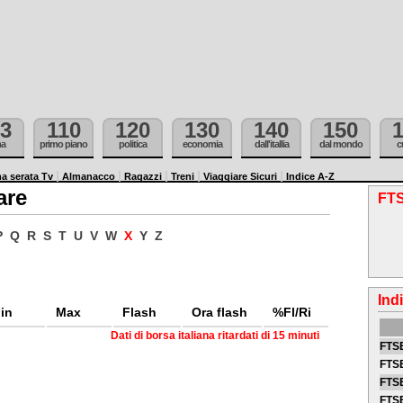
3
110
120
130
140
150
ma
primo piano
politica
economia
dall'itallia
dal mondo
c
a serata Tv
Almanacco
Ragazzi
Treni
Viaggiare Sicuri
Indice A-Z
are
FTS
P
Q
R
S
T
U
V
W
X
Y
Z
Ind
in
Max
Flash
Ora flash
%Fl/Ri
Dati di borsa italiana ritardati di 15 minuti
FTSE
FTSE
FTSE
FTS