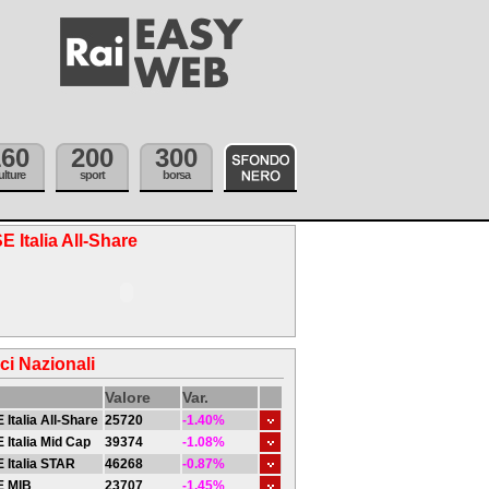
160
200
300
ulture
sport
borsa
E Italia All-Share
ici Nazionali
Valore
Var.
 Italia All-Share
25720
-1.40%
 Italia Mid Cap
39374
-1.08%
 Italia STAR
46268
-0.87%
E MIB
23707
-1.45%