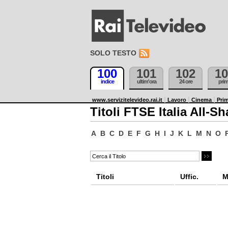
SOLO TESTO
100
101
102
10
indice
ultim'ora
24 ore
pri
www.servizitelevideo.rai.it
Lavoro
Cinema
Prim
Titoli FTSE Italia All-Sh
A
B
C
D
E
F
G
H
I
J
K
L
M
N
O
Titoli
Uffic.
M