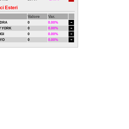
ci Esteri
Valore
Var.
DRA
0
0.00%
 YORK
0
0.00%
IGI
0
0.00%
YO
0
0.00%