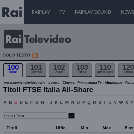
RAIPLAY
TV
RAIPLAY SOUND
NEW
SOLO TESTO
100
101
102
103
110
120
indice
ultim'ora
24 ore
prima
primo piano
politica
www.servizitelevideo.rai.it
Lavoro
Cinema
Prima serata Tv
Almanacco
Raga
Titoli FTSE Italia All-Share
A
B
C
D
E
F
G
H
I
J
K
L
M
N
O
P
Q
R
S
T
U
V
W
X
Y
Titoli
Uffic.
Min
Max
Flas