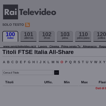
SOLO TESTO
100
101
102
103
110
120
indice
ultim'ora
24 ore
prima
primo piano
politica
www.servizitelevideo.rai.it
Lavoro
Cinema
Prima serata Tv
Almanacco
Raga
Titoli FTSE Italia All-Share
A
B
C
D
E
F
G
H
I
J
K
L
M
N
O
P
Q
R
S
T
U
V
W
X
Y
Titoli
Uffic.
Min
Max
Flas
Dati di 