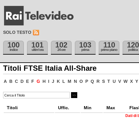
SOLO TESTO
100
101
102
103
110
120
indice
ultim'ora
24 ore
prima
primo piano
politica
Titoli FTSE Italia All-Share
A
B
C
D
E
F
G
H
I
J
K
L
M
N
O
P
Q
R
S
T
U
V
W
X
Y
Titoli
Uffic.
Min
Max
Flas
Dati di 