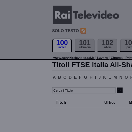
SOLO TESTO
100
101
102
10
indice
ultim'ora
24 ore
pri
www.servizitelevideo.rai.it
Lavoro
Cinema
Prim
Titoli FTSE Italia All-Sh
A
B
C
D
E
F
G
H
I
J
K
L
M
N
O
Titoli
Uffic.
M