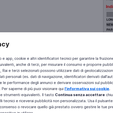
Indi
LON
NEW
PAR
TOK
acy
b e app, cookie e altri identificatori tecnici per garantire la fruizion
Fai di Televideo la tua Home Page
Chi Siamo
Scrivici
ivalenti, anche di terzi, per misurare il consumo e proporre pubbli
Rai e terzi selezionati possono utilizzare dati di geolocalizzazione,
Copyright © 2011 Rai - Tutti i diritti riservati
Engineered by RAI - Reti e Piattaforme
 personali (es. dati di navigazione, identificatori derivati dall'auten
e le performance degli annunci e derivare osservazioni sul pubblico
. Per saperne di più puoi visionare qui
l'informativa sui cookie
.
 e strumenti equivalenti. Il tasto
Continua senza accettare
chiu
li tecnici e riceverai pubblicità non personalizzata. Usa il pulsant
 il consenso o revocare quello già prestato ovvero gestire le tue p
positivo in utilizzo.