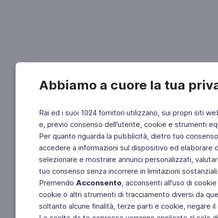
Abbiamo a cuore la tua priv
Rai ed i suoi 1024 fornitori utilizzano, sui propri siti we
e, previo consenso dell'utente, cookie e strumenti equ
Per quanto riguarda la pubblicità, dietro tuo consenso, 
accedere a informazioni sul dispositivo ed elaborare dati
selezionare e mostrare annunci personalizzati, valutar
tuo consenso senza incorrere in limitazioni sostanziali
Premendo
Acconsento
, acconsenti all'uso di cookie
cookie o altri strumenti di tracciamento diversi da quel
soltanto alcune finalità, terze parti e cookie, negare
Le scelte da te espresse verranno applicate al solo dis