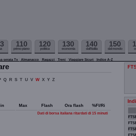
3
110
120
130
140
150
ma
primo piano
politica
economia
dall'itallia
dal mondo
c
a serata Tv
Almanacco
Ragazzi
Treni
Viaggiare Sicuri
Indice A-Z
are
FTS
P
Q
R
S
T
U
V
W
X
Y
Z
Ind
in
Max
Flash
Ora flash
%Fl/Ri
Dati di borsa italiana ritardati di 15 minuti
FTSE
FTSE
FTSE
FTS