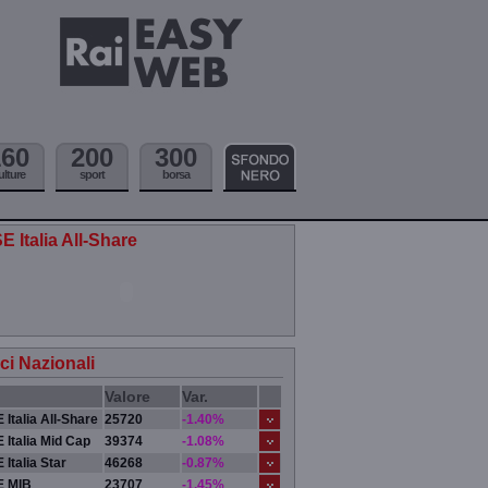
160
200
300
ulture
sport
borsa
E Italia All-Share
ici Nazionali
Valore
Var.
 Italia All-Share
25720
-1.40%
 Italia Mid Cap
39374
-1.08%
 Italia Star
46268
-0.87%
E MIB
23707
-1.45%