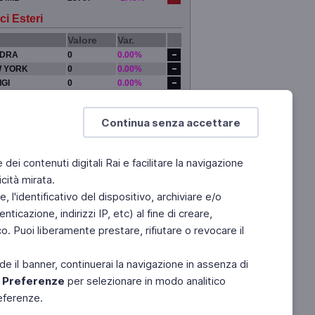
ci Esteri
Valore
Var.
DRA
0
0.00%
 YORK
0
0.00%
IGI
0
0.00%
YO
0
0.00%
Continua senza accettare
e dei contenuti digitali Rai e facilitare la navigazione
cità mirata.
 l'identificativo del dispositivo, archiviare e/o
ticazione, indirizzi IP, etc) al fine di creare,
. Puoi liberamente prestare, rifiutare o revocare il
de il banner, continuerai la navigazione in assenza di
e
Preferenze
per selezionare in modo analitico
referenze.