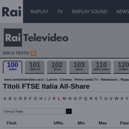
RAIPLAY
TV
RAIPLAY SOUND
NEW
SOLO TESTO
100
101
102
103
110
120
indice
ultim'ora
24 ore
prima
primo piano
politica
www.servizitelevideo.rai.it
Lavoro
Cinema
Prima serata Tv
Almanacco
Raga
Titoli FTSE Italia All-Share
A
B
C
D
E
F
G
H
I
J
K
L
M
N
O
P
Q
R
S
T
U
V
W
X
Y
Titoli
Uffic.
Min
Max
Flas