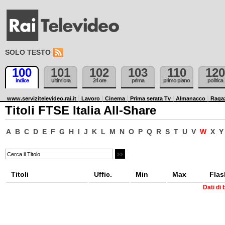
SOLO TESTO
100
101
102
103
110
120
indice
ultim'ora
24 ore
prima
primo piano
politica
www.servizitelevideo.rai.it
Lavoro
Cinema
Prima serata Tv
Almanacco
Raga
Titoli FTSE Italia All-Share
A
B
C
D
E
F
G
H
I
J
K
L
M
N
O
P
Q
R
S
T
U
V
W
X
Y
Titoli
Uffic.
Min
Max
Flas
Dati di 