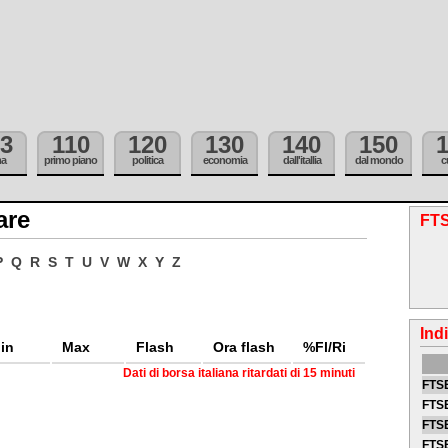
3
110
120
130
140
150
ma
primo piano
politica
economia
dall'itallia
dal mondo
c
are
FTS
P
Q
R
S
T
U
V
W
X
Y
Z
Ind
in
Max
Flash
Ora flash
%Fl/Ri
Dati di borsa italiana ritardati di 15 minuti
FTSE
FTSE
FTSE
FTS