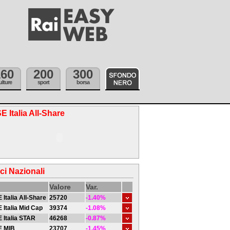
160
200
300
ulture
sport
borsa
E Italia All-Share
ici Nazionali
Valore
Var.
 Italia All-Share
25720
-1.40%
 Italia Mid Cap
39374
-1.08%
 Italia STAR
46268
-0.87%
E MIB
23707
-1.45%