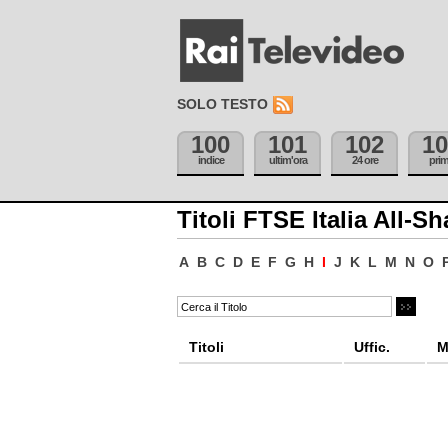
SOLO TESTO
100
101
102
10
indice
ultim'ora
24 ore
pri
Titoli FTSE Italia All-Sh
A
B
C
D
E
F
G
H
I
J
K
L
M
N
O
Titoli
Uffic.
M