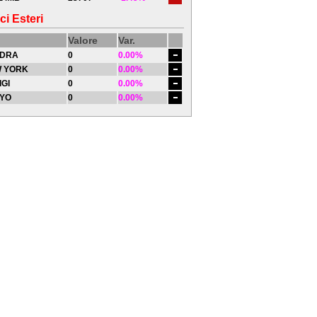
ci Esteri
Valore
Var.
DRA
0
0.00%
 YORK
0
0.00%
IGI
0
0.00%
YO
0
0.00%