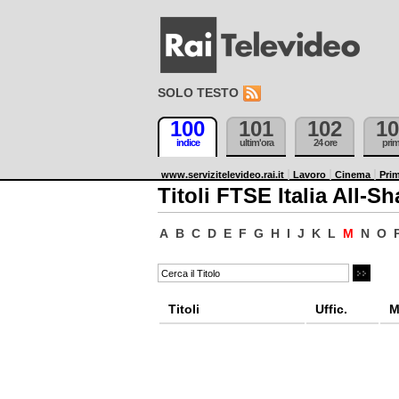
SOLO TESTO
100
101
102
10
indice
ultim'ora
24 ore
pri
www.servizitelevideo.rai.it
Lavoro
Cinema
Prim
Titoli FTSE Italia All-Sh
A
B
C
D
E
F
G
H
I
J
K
L
M
N
O
Titoli
Uffic.
M