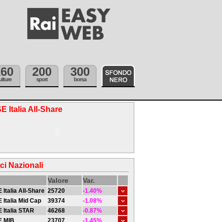
160
200
300
ulture
sport
borsa
E Italia All-Share
ici Nazionali
Valore
Var.
 Italia All-Share
25720
-1.40%
 Italia Mid Cap
39374
-1.08%
 Italia STAR
46268
-0.87%
E MIB
23707
-1.45%