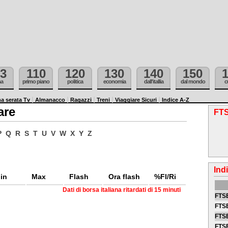
3
110
120
130
140
150
ma
primo piano
politica
economia
dall'itallia
dal mondo
c
a serata Tv
Almanacco
Ragazzi
Treni
Viaggiare Sicuri
Indice A-Z
are
FTS
P
Q
R
S
T
U
V
W
X
Y
Z
Ind
in
Max
Flash
Ora flash
%Fl/Ri
Dati di borsa italiana ritardati di 15 minuti
FTSE
FTSE
FTSE
FTS