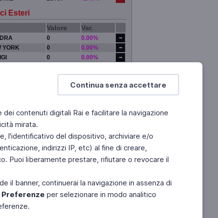
ci Esteri
Valore
Var.
DRA
0
0.00%
 YORK
0
0.00%
IGI
0
0.00%
YO
0
0.00%
Continua senza accettare
e dei contenuti digitali Rai e facilitare la navigazione
cità mirata.
 l'identificativo del dispositivo, archiviare e/o
ticazione, indirizzi IP, etc) al fine di creare,
. Puoi liberamente prestare, rifiutare o revocare il
de il banner, continuerai la navigazione in assenza di
e
Preferenze
per selezionare in modo analitico
referenze.