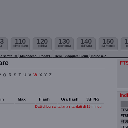
3
110
120
130
140
150
ma
primo piano
politica
economia
dall'itallia
dal mondo
c
a serata Tv
Almanacco
Ragazzi
Treni
Viaggiare Sicuri
Indice A-Z
are
FTS
P
Q
R
S
T
U
V
W
X
Y
Z
Ind
in
Max
Flash
Ora flash
%Fl/Ri
Dati di borsa italiana ritardati di 15 minuti
FTSE
FTSE
FTSE
FTS