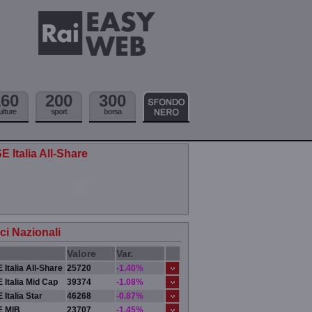
160
200
300
ulture
sport
borsa
E Italia All-Share
ici Nazionali
Valore
Var.
 Italia All-Share
25720
-1.40%
 Italia Mid Cap
39374
-1.08%
 Italia Star
46268
-0.87%
E MIB
23707
-1.45%