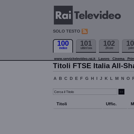
SOLO TESTO
100
101
102
10
indice
ultim'ora
24 ore
pri
www.servizitelevideo.rai.it
Lavoro
Cinema
Prim
Titoli FTSE Italia All-Sh
A
B
C
D
E
F
G
H
I
J
K
L
M
N
O
Titoli
Uffic.
M