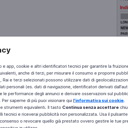
Indi
LON
NEW
PAR
TOK
acy
b e app, cookie e altri identificatori tecnici per garantire la fruizion
Fai di Televideo la tua Home Page
Chi Siamo
Scrivici
ivalenti, anche di terzi, per misurare il consumo e proporre pubbli
Rai e terzi selezionati possono utilizzare dati di geolocalizzazione,
Copyright © 2011 Rai - Tutti i diritti riservati
Engineered by RAI - Reti e Piattaforme
 personali (es. dati di navigazione, identificatori derivati dall'auten
e le performance degli annunci e derivare osservazioni sul pubblico
. Per saperne di più puoi visionare qui
l'informativa sui cookie
.
 e strumenti equivalenti. Il tasto
Continua senza accettare
chiu
li tecnici e riceverai pubblicità non personalizzata. Usa il pulsant
 il consenso o revocare quello già prestato ovvero gestire le tue p
positivo in utilizzo.