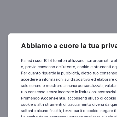
Abbiamo a cuore la tua priv
Rai ed i suoi 1024 fornitori utilizzano, sui propri siti we
e, previo consenso dell'utente, cookie e strumenti equ
Per quanto riguarda la pubblicità, dietro tuo consenso, 
accedere a informazioni sul dispositivo ed elaborare dati
selezionare e mostrare annunci personalizzati, valutar
tuo consenso senza incorrere in limitazioni sostanziali
Premendo
Acconsento
, acconsenti all'uso di cookie
cookie o altri strumenti di tracciamento diversi da quel
soltanto alcune finalità, terze parti e cookie, negare
Le scelte da te espresse verranno applicate al solo dis