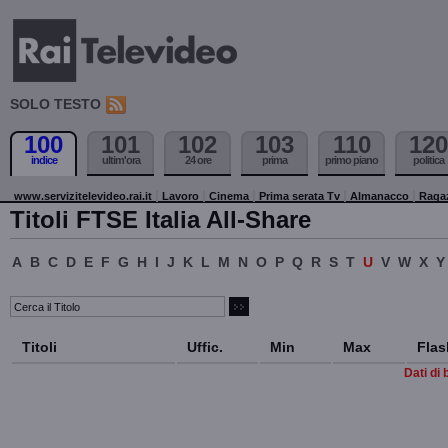
SOLO TESTO
100
101
102
103
110
120
indice
ultim'ora
24 ore
prima
primo piano
politica
www.servizitelevideo.rai.it
Lavoro
Cinema
Prima serata Tv
Almanacco
Raga
Titoli FTSE Italia All-Share
A
B
C
D
E
F
G
H
I
J
K
L
M
N
O
P
Q
R
S
T
U
V
W
X
Y
Titoli
Uffic.
Min
Max
Flas
Dati di 