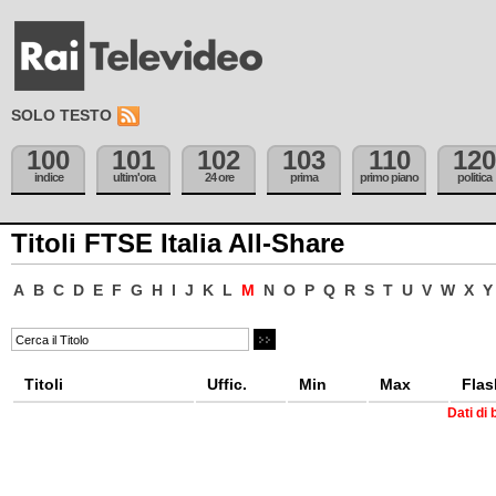
SOLO TESTO
100
101
102
103
110
120
indice
ultim'ora
24 ore
prima
primo piano
politica
Titoli FTSE Italia All-Share
A
B
C
D
E
F
G
H
I
J
K
L
M
N
O
P
Q
R
S
T
U
V
W
X
Y
Titoli
Uffic.
Min
Max
Flas
Dati di 