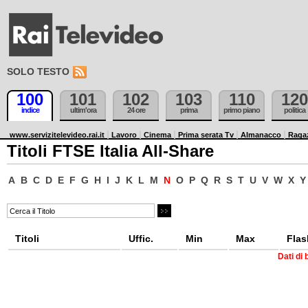
SOLO TESTO
100
101
102
103
110
120
indice
ultim'ora
24 ore
prima
primo piano
politica
www.servizitelevideo.rai.it
Lavoro
Cinema
Prima serata Tv
Almanacco
Raga
Titoli FTSE Italia All-Share
A
B
C
D
E
F
G
H
I
J
K
L
M
N
O
P
Q
R
S
T
U
V
W
X
Y
Titoli
Uffic.
Min
Max
Flas
Dati di 