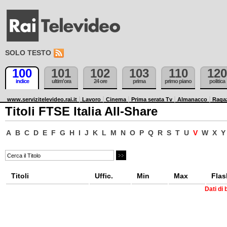
SOLO TESTO
100
101
102
103
110
120
indice
ultim'ora
24 ore
prima
primo piano
politica
www.servizitelevideo.rai.it
Lavoro
Cinema
Prima serata Tv
Almanacco
Raga
Titoli FTSE Italia All-Share
A
B
C
D
E
F
G
H
I
J
K
L
M
N
O
P
Q
R
S
T
U
V
W
X
Y
Titoli
Uffic.
Min
Max
Flas
Dati di 