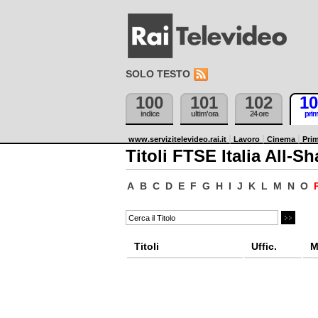
SOLO TESTO
100
101
102
10
indice
ultim'ora
24 ore
pri
www.servizitelevideo.rai.it
Lavoro
Cinema
Prim
Titoli FTSE Italia All-Sh
A
B
C
D
E
F
G
H
I
J
K
L
M
N
O
Titoli
Uffic.
M