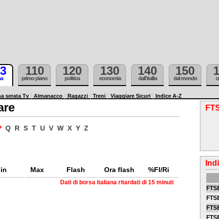
3
110
120
130
140
150
ma
primo piano
politica
economia
dall'itallia
dal mondo
c
a serata Tv
Almanacco
Ragazzi
Treni
Viaggiare Sicuri
Indice A-Z
are
FTS
P
Q
R
S
T
U
V
W
X
Y
Z
Ind
in
Max
Flash
Ora flash
%Fl/Ri
Dati di borsa italiana ritardati di 15 minuti
FTSE
FTSE
FTSE
FTS