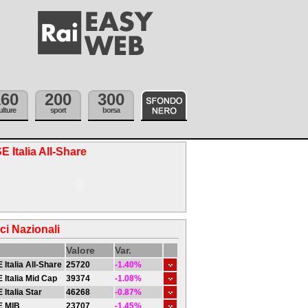
160
200
300
ulture
sport
borsa
E Italia All-Share
ici Nazionali
Valore
Var.
 Italia All-Share
25720
-1.40%
 Italia Mid Cap
39374
-1.08%
 Italia Star
46268
-0.87%
E MIB
23707
-1.45%