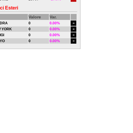
ci Esteri
Valore
Var.
DRA
0
0.00%
 YORK
0
0.00%
IGI
0
0.00%
YO
0
0.00%