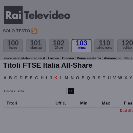
SOLO TESTO
100
101
102
103
110
120
indice
ultim'ora
24 ore
prima
primo piano
politica
www.servizitelevideo.rai.it
Lavoro
Cinema
Prima serata Tv
Almanacco
Raga
Titoli FTSE Italia All-Share
A
B
C
D
E
F
G
H
I
J
K
L
M
N
O
P
Q
R
S
T
U
V
W
X
Y
Titoli
Uffic.
Min
Max
Flas
Dati di 