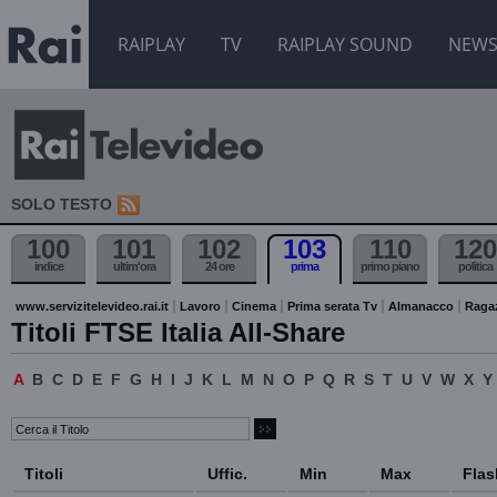
RAIPLAY
TV
RAIPLAY SOUND
NEW
SOLO TESTO
100
101
102
103
110
120
indice
ultim'ora
24 ore
prima
primo piano
politica
www.servizitelevideo.rai.it
Lavoro
Cinema
Prima serata Tv
Almanacco
Raga
Titoli FTSE Italia All-Share
A
B
C
D
E
F
G
H
I
J
K
L
M
N
O
P
Q
R
S
T
U
V
W
X
Y
Titoli
Uffic.
Min
Max
Flas