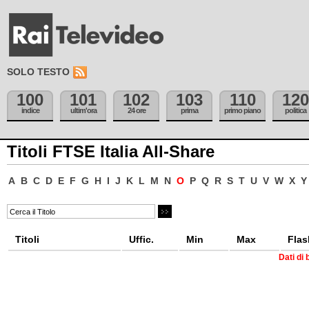
SOLO TESTO
100
101
102
103
110
120
indice
ultim'ora
24 ore
prima
primo piano
politica
Titoli FTSE Italia All-Share
A
B
C
D
E
F
G
H
I
J
K
L
M
N
O
P
Q
R
S
T
U
V
W
X
Y
Titoli
Uffic.
Min
Max
Flas
Dati di 