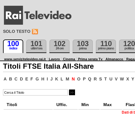
SOLO TESTO
100
101
102
103
110
120
indice
ultim'ora
24 ore
prima
primo piano
politica
www.servizitelevideo.rai.it
Lavoro
Cinema
Prima serata Tv
Almanacco
Raga
Titoli FTSE Italia All-Share
A
B
C
D
E
F
G
H
I
J
K
L
M
N
O
P
Q
R
S
T
U
V
W
X
Y
Titoli
Uffic.
Min
Max
Flas
Dati di 