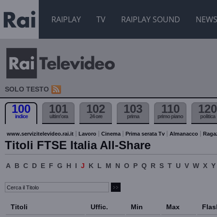
RAIPLAY
TV
RAIPLAY SOUND
NEW
SOLO TESTO
100
101
102
103
110
120
indice
ultim'ora
24 ore
prima
primo piano
politica
www.servizitelevideo.rai.it
Lavoro
Cinema
Prima serata Tv
Almanacco
Raga
Titoli FTSE Italia All-Share
A
B
C
D
E
F
G
H
I
J
K
L
M
N
O
P
Q
R
S
T
U
V
W
X
Y
Titoli
Uffic.
Min
Max
Flas