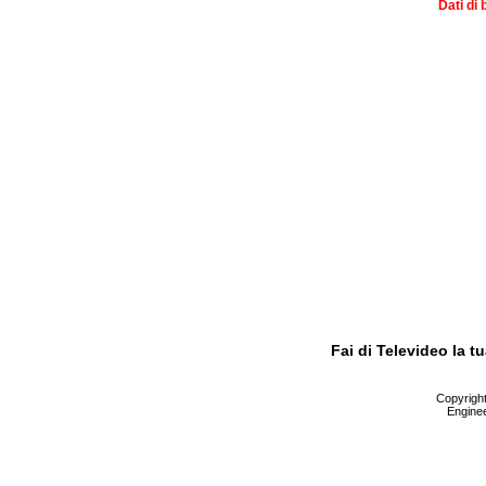
Dati di 
Fai di Televideo la 
Copyright 
Enginee