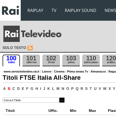
RAIPLAY
TV
RAIPLAY SOUND
NEW
SOLO TESTO
100
101
102
103
110
120
indice
ultim'ora
24 ore
prima
primo piano
politica
www.servizitelevideo.rai.it
Lavoro
Cinema
Prima serata Tv
Almanacco
Raga
Titoli FTSE Italia All-Share
A
B
C
D
E
F
G
H
I
J
K
L
M
N
O
P
Q
R
S
T
U
V
W
X
Y
Titoli
Uffic.
Min
Max
Flas