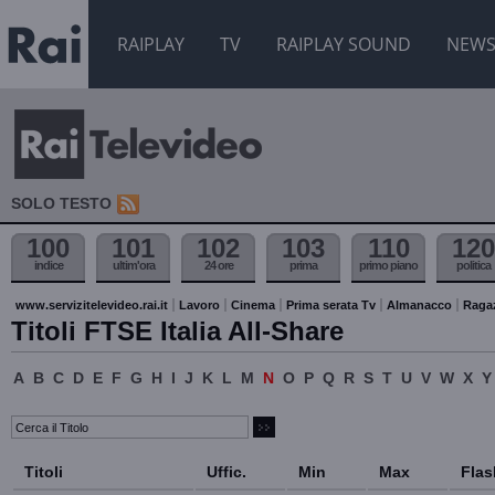
RAIPLAY
TV
RAIPLAY SOUND
NEW
SOLO TESTO
100
101
102
103
110
120
indice
ultim'ora
24 ore
prima
primo piano
politica
www.servizitelevideo.rai.it
Lavoro
Cinema
Prima serata Tv
Almanacco
Raga
Titoli FTSE Italia All-Share
A
B
C
D
E
F
G
H
I
J
K
L
M
N
O
P
Q
R
S
T
U
V
W
X
Y
Titoli
Uffic.
Min
Max
Flas