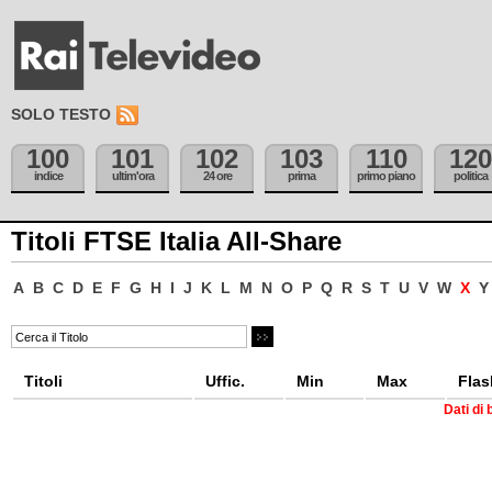
SOLO TESTO
100
101
102
103
110
120
indice
ultim'ora
24 ore
prima
primo piano
politica
Titoli FTSE Italia All-Share
A
B
C
D
E
F
G
H
I
J
K
L
M
N
O
P
Q
R
S
T
U
V
W
X
Y
Titoli
Uffic.
Min
Max
Flas
Dati di 