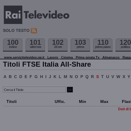
SOLO TESTO
100
101
102
103
110
120
indice
ultim'ora
24 ore
prima
primo piano
politica
www.servizitelevideo.rai.it
Lavoro
Cinema
Prima serata Tv
Almanacco
Raga
Titoli FTSE Italia All-Share
A
B
C
D
E
F
G
H
I
J
K
L
M
N
O
P
Q
R
S
T
U
V
W
X
Y
Titoli
Uffic.
Min
Max
Flas
Dati di 