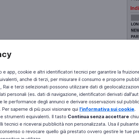
Indi
LON
NEW
PAR
TOK
acy
b e app, cookie e altri identificatori tecnici per garantire la fruizion
Fai di Televideo la tua Home Page
Chi Siamo
Scrivici
ivalenti, anche di terzi, per misurare il consumo e proporre pubbli
Rai e terzi selezionati possono utilizzare dati di geolocalizzazione,
Copyright © 2011 Rai - Tutti i diritti riservati
Engineered by RAI - Reti e Piattaforme
 personali (es. dati di navigazione, identificatori derivati dall'auten
e le performance degli annunci e derivare osservazioni sul pubblico
. Per saperne di più puoi visionare qui
l'informativa sui cookie
.
 e strumenti equivalenti. Il tasto
Continua senza accettare
chiu
li tecnici e riceverai pubblicità non personalizzata. Usa il pulsant
 il consenso o revocare quello già prestato ovvero gestire le tue p
positivo in utilizzo.