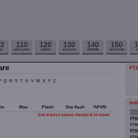
3
110
120
130
140
150
ma
primo piano
politica
economia
dall'itallia
dal mondo
c
are
FTS
P
Q
R
S
T
U
V
W
X
Y
Z
Ind
in
Max
Flash
Ora flash
%Fl/Ri
Dati di borsa italiana ritardati di 15 minuti
FTSE
FTSE
FTSE
FTS