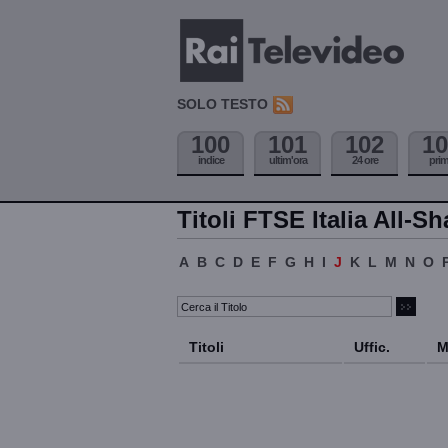
SOLO TESTO
100
101
102
10
indice
ultim'ora
24 ore
pri
Titoli FTSE Italia All-Sh
A
B
C
D
E
F
G
H
I
J
K
L
M
N
O
Titoli
Uffic.
M