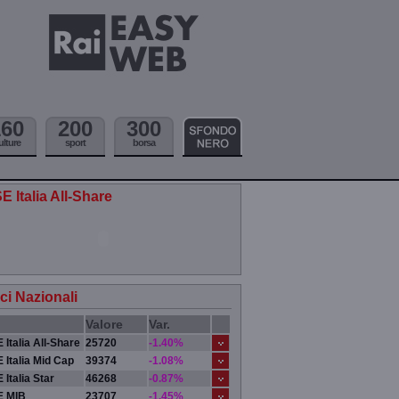
160
200
300
ulture
sport
borsa
E Italia All-Share
ici Nazionali
Valore
Var.
 Italia All-Share
25720
-1.40%
 Italia Mid Cap
39374
-1.08%
 Italia Star
46268
-0.87%
E MIB
23707
-1.45%