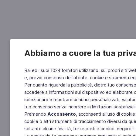
Abbiamo a cuore la tua priv
Rai ed i suoi 1024 fornitori utilizzano, sui propri siti we
e, previo consenso dell'utente, cookie e strumenti equ
Per quanto riguarda la pubblicità, dietro tuo consenso, 
accedere a informazioni sul dispositivo ed elaborare dati
selezionare e mostrare annunci personalizzati, valutar
tuo consenso senza incorrere in limitazioni sostanziali
Premendo
Acconsento
, acconsenti all'uso di cookie
cookie o altri strumenti di tracciamento diversi da quel
soltanto alcune finalità, terze parti e cookie, negare
Le scelte da te espresse verranno applicate al solo dis