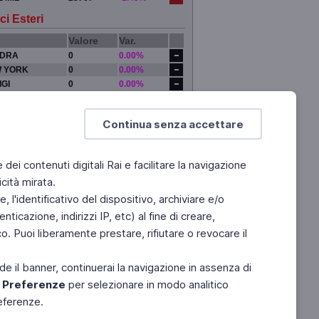
ci Esteri
Valore
Var.
DRA
0
0.00%
 YORK
0
0.00%
IGI
0
0.00%
YO
0
0.00%
Continua senza accettare
e dei contenuti digitali Rai e facilitare la navigazione
cità mirata.
 l'identificativo del dispositivo, archiviare e/o
ticazione, indirizzi IP, etc) al fine di creare,
. Puoi liberamente prestare, rifiutare o revocare il
de il banner, continuerai la navigazione in assenza di
e
Preferenze
per selezionare in modo analitico
referenze.