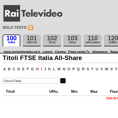
SOLO TESTO
100
101
102
103
110
120
indice
ultim'ora
24 ore
prima
primo piano
politica
www.servizitelevideo.rai.it
Lavoro
Cinema
Prima serata Tv
Almanacco
Raga
Titoli FTSE Italia All-Share
A
B
C
D
E
F
G
H
I
J
K
L
M
N
O
P
Q
R
S
T
U
V
W
X
Y
Titoli
Uffic.
Min
Max
Flas
Dati di 