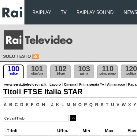
RAIPLAY
TV
RAIPLAY SOUND
NEW
SOLO TESTO
100
101
102
103
110
120
indice
ultim'ora
24 ore
prima
primo piano
politica
www.servizitelevideo.rai.it
Lavoro
Cinema
Prima serata Tv
Almanacco
Raga
Titoli FTSE Italia STAR
A
B
C
D
E
F
G
H
I
J
K
L
M
N
O
P
Q
R
S
T
U
V
W
X
Y
Titoli
Uffic.
Min
Max
Flas