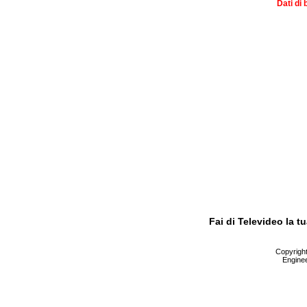
Dati di 
Fai di Televideo la 
Copyright 
Enginee