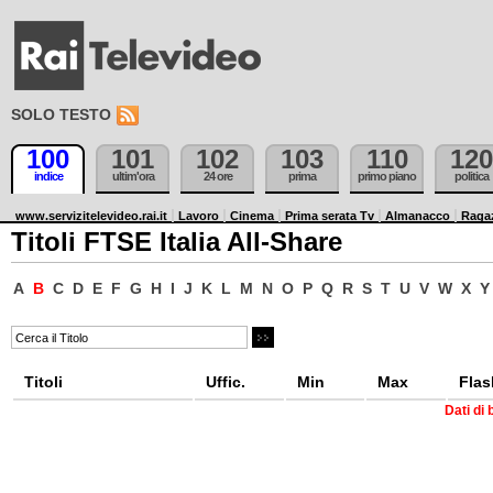
SOLO TESTO
100
101
102
103
110
120
indice
ultim'ora
24 ore
prima
primo piano
politica
www.servizitelevideo.rai.it
Lavoro
Cinema
Prima serata Tv
Almanacco
Raga
Titoli FTSE Italia All-Share
A
B
C
D
E
F
G
H
I
J
K
L
M
N
O
P
Q
R
S
T
U
V
W
X
Y
Titoli
Uffic.
Min
Max
Flas
Dati di 