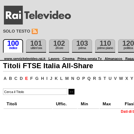
SOLO TESTO
100
101
102
103
110
120
indice
ultim'ora
24 ore
prima
primo piano
politica
www.servizitelevideo.rai.it
Lavoro
Cinema
Prima serata Tv
Almanacco
Raga
Titoli FTSE Italia All-Share
A
B
C
D
E
F
G
H
I
J
K
L
M
N
O
P
Q
R
S
T
U
V
W
X
Y
Titoli
Uffic.
Min
Max
Flas
Dati di 