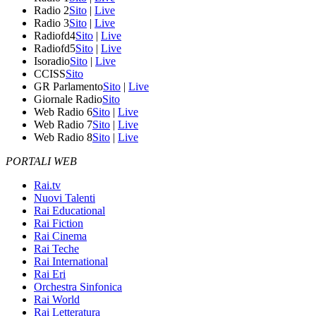
Radio 2
Sito
|
Live
Radio 3
Sito
|
Live
Radiofd4
Sito
|
Live
Radiofd5
Sito
|
Live
Isoradio
Sito
|
Live
CCISS
Sito
GR Parlamento
Sito
|
Live
Giornale Radio
Sito
Web Radio 6
Sito
|
Live
Web Radio 7
Sito
|
Live
Web Radio 8
Sito
|
Live
PORTALI WEB
Rai.tv
Nuovi Talenti
Rai Educational
Rai Fiction
Rai Cinema
Rai Teche
Rai International
Rai Eri
Orchestra Sinfonica
Rai World
Rai Letteratura