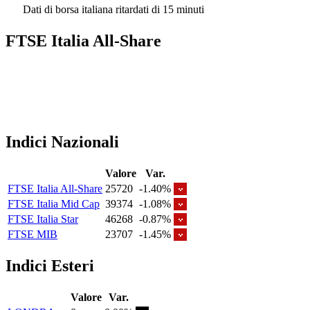
Dati di borsa italiana ritardati di 15 minuti
FTSE Italia All-Share
Indici Nazionali
Valore
Var.
FTSE Italia All-Share
25720
-1.40%
FTSE Italia Mid Cap
39374
-1.08%
FTSE Italia Star
46268
-0.87%
FTSE MIB
23707
-1.45%
Indici Esteri
Valore
Var.