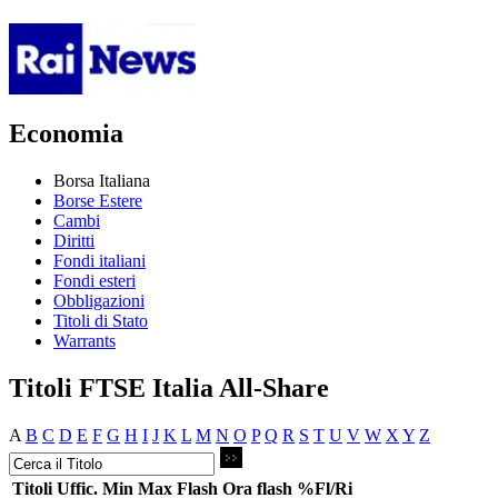
Economia
Borsa Italiana
Borse Estere
Cambi
Diritti
Fondi italiani
Fondi esteri
Obbligazioni
Titoli di Stato
Warrants
Titoli FTSE Italia All-Share
A
B
C
D
E
F
G
H
I
J
K
L
M
N
O
P
Q
R
S
T
U
V
W
X
Y
Z
Titoli
Uffic.
Min
Max
Flash
Ora flash
%Fl/Ri