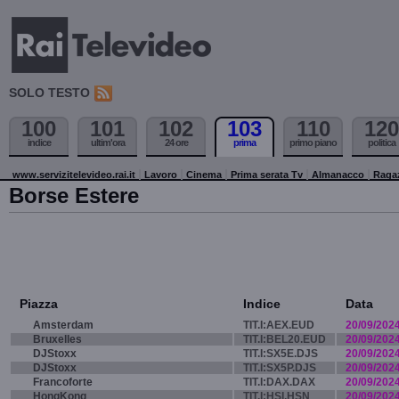
SOLO TESTO
100
101
102
103
110
120
indice
ultim'ora
24 ore
prima
primo piano
politica
www.servizitelevideo.rai.it
Lavoro
Cinema
Prima serata Tv
Almanacco
Raga
Borse Estere
Piazza
Indice
Data
Amsterdam
TIT.I:AEX.EUD
20/09/202
Bruxelles
TIT.I:BEL20.EUD
20/09/202
DJStoxx
TIT.I:SX5E.DJS
20/09/202
DJStoxx
TIT.I:SX5P.DJS
20/09/202
Francoforte
TIT.I:DAX.DAX
20/09/202
HongKong
TIT.I:HSI.HSN
20/09/202