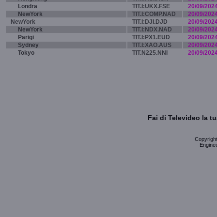
Londra
TIT.I:UKX.FSE
20/09/202
NewYork
TIT.I:COMP.NAD
20/09/202
NewYork
TIT.I:DJI.DJD
20/09/202
NewYork
TIT.I:NDX.NAD
20/09/202
Parigi
TIT.I:PX1.EUD
20/09/202
Sydney
TIT.I:XAO.AUS
20/09/202
Tokyo
TIT.N225.NNI
20/09/202
Fai di Televideo la 
Copyright 
Enginee