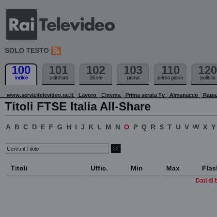
SOLO TESTO
100
101
102
103
110
120
indice
ultim'ora
24 ore
prima
primo piano
politica
www.servizitelevideo.rai.it
Lavoro
Cinema
Prima serata Tv
Almanacco
Raga
Titoli FTSE Italia All-Share
A
B
C
D
E
F
G
H
I
J
K
L
M
N
O
P
Q
R
S
T
U
V
W
X
Y
Titoli
Uffic.
Min
Max
Flas
Dati di 