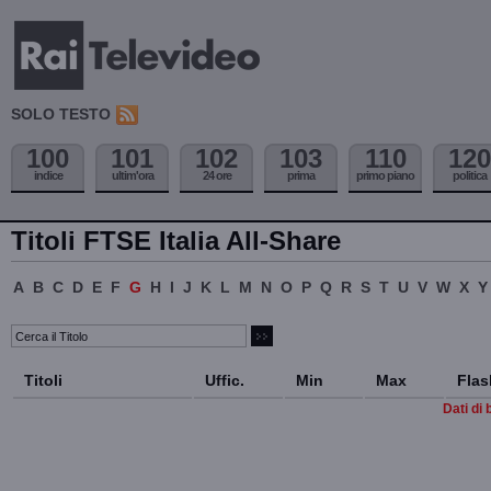
SOLO TESTO
100
101
102
103
110
120
indice
ultim'ora
24 ore
prima
primo piano
politica
Titoli FTSE Italia All-Share
A
B
C
D
E
F
G
H
I
J
K
L
M
N
O
P
Q
R
S
T
U
V
W
X
Y
Titoli
Uffic.
Min
Max
Flas
Dati di 