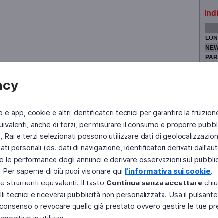
Indi
LON
NEW
PAR
TOK
acy
b e app, cookie e altri identificatori tecnici per garantire la fruizion
Fai di Televideo la tua Home Page
Chi Siamo
Scrivici
ivalenti, anche di terzi, per misurare il consumo e proporre pubbli
Rai e terzi selezionati possono utilizzare dati di geolocalizzazione,
Copyright © 2011 Rai - Tutti i diritti riservati
Engineered by RAI - Reti e Piattaforme
 personali (es. dati di navigazione, identificatori derivati dall'auten
e le performance degli annunci e derivare osservazioni sul pubblico
. Per saperne di più puoi visionare qui
l'informativa sui cookie
.
 e strumenti equivalenti. Il tasto
Continua senza accettare
chiu
li tecnici e riceverai pubblicità non personalizzata. Usa il pulsant
 il consenso o revocare quello già prestato ovvero gestire le tue p
positivo in utilizzo.