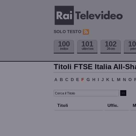
SOLO TESTO
100
101
102
10
indice
ultim'ora
24 ore
pri
Titoli FTSE Italia All-Sh
A
B
C
D
E
F
G
H
I
J
K
L
M
N
O
Titoli
Uffic.
M