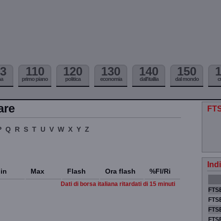
3
110
120
130
140
150
ma
primo piano
politica
economia
dall'itallia
dal mondo
c
are
FTS
P
Q
R
S
T
U
V
W
X
Y
Z
Ind
in
Max
Flash
Ora flash
%Fl/Ri
Dati di borsa italiana ritardati di 15 minuti
FTSE
FTSE
FTSE
FTS