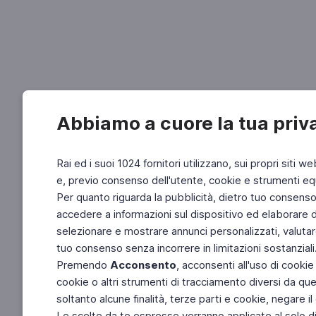
Abbiamo a cuore la tua priv
Rai ed i suoi 1024 fornitori utilizzano, sui propri siti we
e, previo consenso dell'utente, cookie e strumenti equ
Per quanto riguarda la pubblicità, dietro tuo consenso, 
accedere a informazioni sul dispositivo ed elaborare dati
selezionare e mostrare annunci personalizzati, valutar
tuo consenso senza incorrere in limitazioni sostanziali
Premendo
Acconsento
, acconsenti all'uso di cookie
cookie o altri strumenti di tracciamento diversi da quel
soltanto alcune finalità, terze parti e cookie, negare
Le scelte da te espresse verranno applicate al solo dis