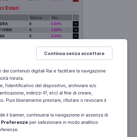
ci Esteri
Valore
Var.
DRA
0
0.00%
 YORK
0
0.00%
IGI
0
0.00%
YO
0
0.00%
Continua senza accettare
e dei contenuti digitali Rai e facilitare la navigazione
cità mirata.
 l'identificativo del dispositivo, archiviare e/o
ticazione, indirizzi IP, etc) al fine di creare,
. Puoi liberamente prestare, rifiutare o revocare il
de il banner, continuerai la navigazione in assenza di
e
Preferenze
per selezionare in modo analitico
referenze.