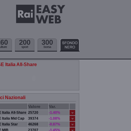
160
200
300
ulture
sport
borsa
E Italia All-Share
ici Nazionali
Valore
Var.
 Italia All-Share
25720
-1.40%
 Italia Mid Cap
39374
-1.08%
 Italia Star
46268
-0.87%
E MIB
23707
-1.45%