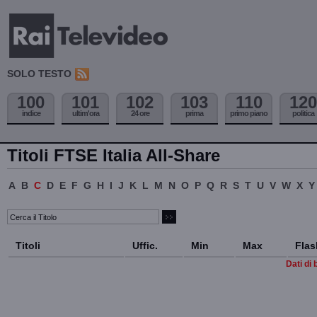
SOLO TESTO
100
101
102
103
110
120
indice
ultim'ora
24 ore
prima
primo piano
politica
Titoli FTSE Italia All-Share
A
B
C
D
E
F
G
H
I
J
K
L
M
N
O
P
Q
R
S
T
U
V
W
X
Y
Titoli
Uffic.
Min
Max
Flas
Dati di 