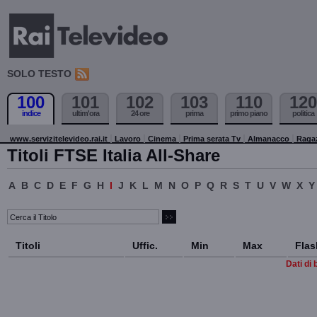
SOLO TESTO
100
101
102
103
110
120
indice
ultim'ora
24 ore
prima
primo piano
politica
www.servizitelevideo.rai.it
Lavoro
Cinema
Prima serata Tv
Almanacco
Raga
Titoli FTSE Italia All-Share
A
B
C
D
E
F
G
H
I
J
K
L
M
N
O
P
Q
R
S
T
U
V
W
X
Y
Titoli
Uffic.
Min
Max
Flas
Dati di 