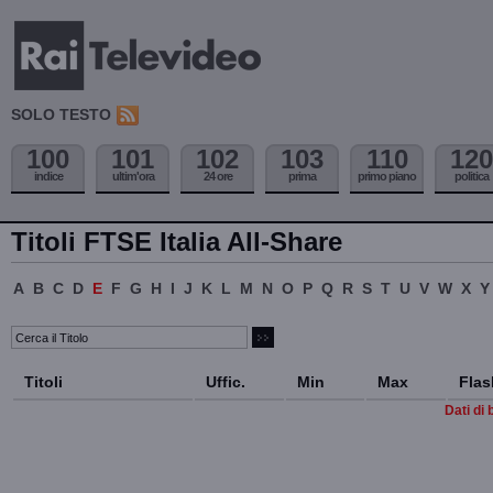
SOLO TESTO
100
101
102
103
110
120
indice
ultim'ora
24 ore
prima
primo piano
politica
Titoli FTSE Italia All-Share
A
B
C
D
E
F
G
H
I
J
K
L
M
N
O
P
Q
R
S
T
U
V
W
X
Y
Titoli
Uffic.
Min
Max
Flas
Dati di 