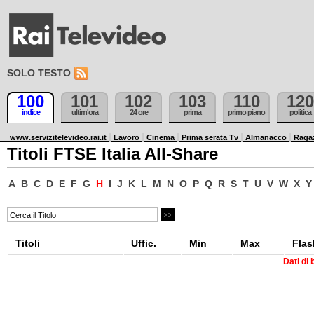
SOLO TESTO
100
101
102
103
110
120
indice
ultim'ora
24 ore
prima
primo piano
politica
www.servizitelevideo.rai.it
Lavoro
Cinema
Prima serata Tv
Almanacco
Raga
Titoli FTSE Italia All-Share
A
B
C
D
E
F
G
H
I
J
K
L
M
N
O
P
Q
R
S
T
U
V
W
X
Y
Titoli
Uffic.
Min
Max
Flas
Dati di 