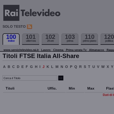
SOLO TESTO
100
101
102
103
110
120
indice
ultim'ora
24 ore
prima
primo piano
politica
www.servizitelevideo.rai.it
Lavoro
Cinema
Prima serata Tv
Almanacco
Raga
Titoli FTSE Italia All-Share
A
B
C
D
E
F
G
H
I
J
K
L
M
N
O
P
Q
R
S
T
U
V
W
X
Y
Titoli
Uffic.
Min
Max
Flas
Dati di 