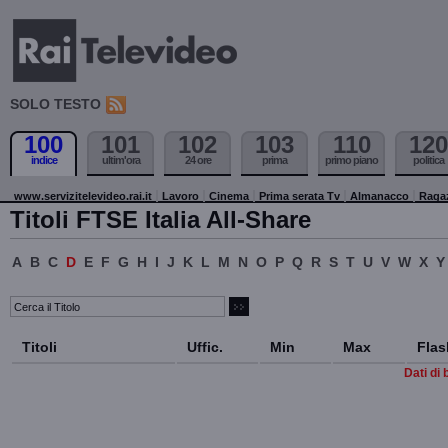
SOLO TESTO
100
101
102
103
110
120
indice
ultim'ora
24 ore
prima
primo piano
politica
www.servizitelevideo.rai.it
Lavoro
Cinema
Prima serata Tv
Almanacco
Raga
Titoli FTSE Italia All-Share
A
B
C
D
E
F
G
H
I
J
K
L
M
N
O
P
Q
R
S
T
U
V
W
X
Y
Titoli
Uffic.
Min
Max
Flas
Dati di 