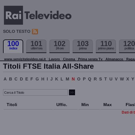
SOLO TESTO
100
101
102
103
110
120
indice
ultim'ora
24 ore
prima
primo piano
politica
www.servizitelevideo.rai.it
Lavoro
Cinema
Prima serata Tv
Almanacco
Raga
Titoli FTSE Italia All-Share
A
B
C
D
E
F
G
H
I
J
K
L
M
N
O
P
Q
R
S
T
U
V
W
X
Y
Titoli
Uffic.
Min
Max
Flas
Dati di 