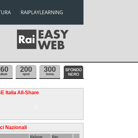
TURA
RAIPLAYLEARNING
160
200
300
ulture
sport
borsa
E Italia All-Share
ici Nazionali
Valore
Var.