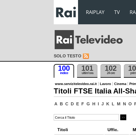
RAIPLAY
TV
RA
SOLO TESTO
100
101
102
10
indice
ultim'ora
24 ore
pri
www.servizitelevideo.rai.it
Lavoro
Cinema
Prim
Titoli FTSE Italia All-Sh
A
B
C
D
E
F
G
H
I
J
K
L
M
N
O
Titoli
Uffic.
M