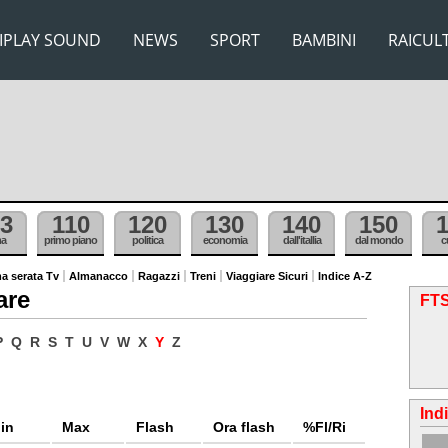
IPLAY SOUND
NEWS
SPORT
BAMBINI
RAICUL
3
110
120
130
140
150
ma
primo piano
politica
economia
dall'itallia
dal mondo
c
a serata Tv
Almanacco
Ragazzi
Treni
Viaggiare Sicuri
Indice A-Z
are
FTS
P
Q
R
S
T
U
V
W
X
Y
Z
Ind
in
Max
Flash
Ora flash
%Fl/Ri