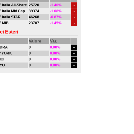
 Italia All-Share
25720
-1.40%
 Italia Mid Cap
39374
-1.08%
 Italia STAR
46268
-0.87%
E MIB
23707
-1.45%
ci Esteri
Valore
Var.
DRA
0
0.00%
 YORK
0
0.00%
IGI
0
0.00%
YO
0
0.00%