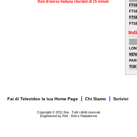
Dati di borsa italiana ritardati di 15 minuti
FTSE
FTSE
FTSE
FTS
Indi
LON
NEW
PAR
TOK
Fai di Televideo la tua Home Page
Chi Siamo
Scrivici
Copyright © 2011 Rai - Tutti i diritti riservati
Engineered by RAI - Reti e Piattaforme