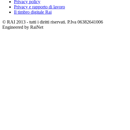
Privacy policy
Privacy e rapporto di lavoro
Il timbro digitale Rai
© RAI 2013 - tutti i diritti riservati. P.Iva 06382641006
Engineered by RaiNet