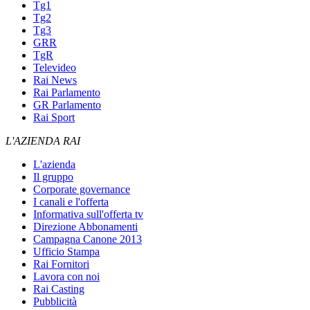
Tg1
Tg2
Tg3
GRR
TgR
Televideo
Rai News
Rai Parlamento
GR Parlamento
Rai Sport
L'AZIENDA RAI
L'azienda
Il gruppo
Corporate governance
I canali e l'offerta
Informativa sull'offerta tv
Direzione Abbonamenti
Campagna Canone 2013
Ufficio Stampa
Rai Fornitori
Lavora con noi
Rai Casting
Pubblicità