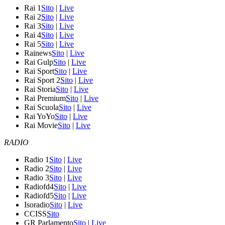
Rai 1
Sito
|
Live
Rai 2
Sito
|
Live
Rai 3
Sito
|
Live
Rai 4
Sito
|
Live
Rai 5
Sito
|
Live
Rainews
Sito
|
Live
Rai Gulp
Sito
|
Live
Rai Sport
Sito
|
Live
Rai Sport 2
Sito
|
Live
Rai Storia
Sito
|
Live
Rai Premium
Sito
|
Live
Rai Scuola
Sito
|
Live
Rai YoYo
Sito
|
Live
Rai Movie
Sito
|
Live
RADIO
Radio 1
Sito
|
Live
Radio 2
Sito
|
Live
Radio 3
Sito
|
Live
Radiofd4
Sito
|
Live
Radiofd5
Sito
|
Live
Isoradio
Sito
|
Live
CCISS
Sito
GR Parlamento
Sito
|
Live