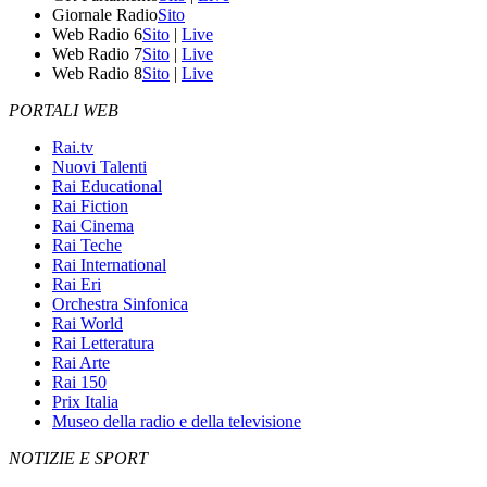
Giornale Radio
Sito
Web Radio 6
Sito
|
Live
Web Radio 7
Sito
|
Live
Web Radio 8
Sito
|
Live
PORTALI WEB
Rai.tv
Nuovi Talenti
Rai Educational
Rai Fiction
Rai Cinema
Rai Teche
Rai International
Rai Eri
Orchestra Sinfonica
Rai World
Rai Letteratura
Rai Arte
Rai 150
Prix Italia
Museo della radio e della televisione
NOTIZIE E SPORT