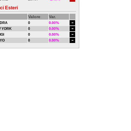
ci Esteri
Valore
Var.
DRA
0
0.00%
 YORK
0
0.00%
IGI
0
0.00%
YO
0
0.00%