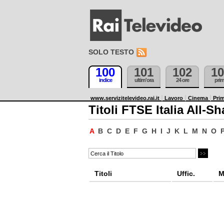
SOLO TESTO
100
101
102
10
indice
ultim'ora
24 ore
pri
www.servizitelevideo.rai.it
Lavoro
Cinema
Prim
Titoli FTSE Italia All-Sh
A
B
C
D
E
F
G
H
I
J
K
L
M
N
O
Titoli
Uffic.
M