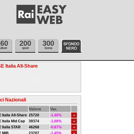
160
200
300
ulture
sport
borsa
E Italia All-Share
ici Nazionali
Valore
Var.
 Italia All-Share
25720
-1.40%
 Italia Mid Cap
39374
-1.08%
 Italia STAR
46268
-0.87%
E MIB
23707
-1.45%