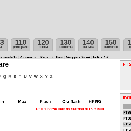
3
110
120
130
140
150
ma
primo piano
politica
economia
dall'itallia
dal mondo
c
a serata Tv
Almanacco
Ragazzi
Treni
Viaggiare Sicuri
Indice A-Z
are
FTS
P
Q
R
S
T
U
V
W
X
Y
Z
Ind
in
Max
Flash
Ora flash
%Fl/Ri
Dati di borsa italiana ritardati di 15 minuti
FTSE
FTSE
FTSE
FTS